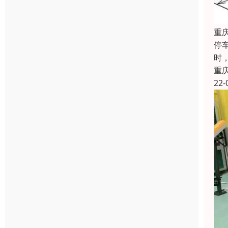
重
停
时
重
22-