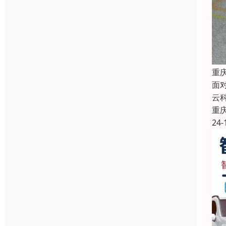
重
面
云
重
24-