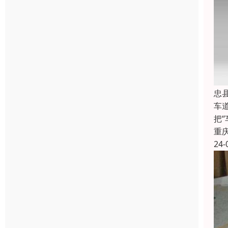
忠
车
把
重
24-