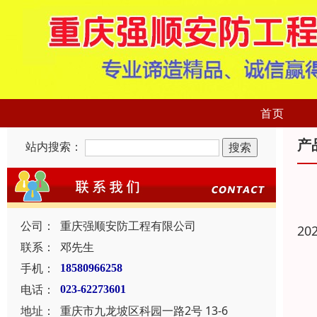
首页
产
站内搜索：
公司：
重庆强顺安防工程有限公司
20
联系：
邓先生
手机：
18580966258
电话：
023-62273601
地址：
重庆市九龙坡区科园一路2号 13-6