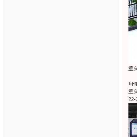
重
车
用
重
22-