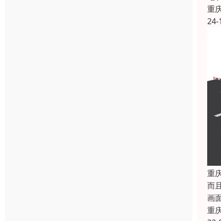
重
24-
重
而
画
重