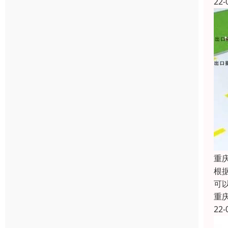
22-
重
根
可
重
22-