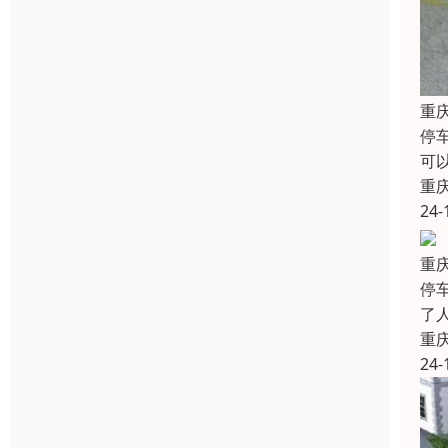
重
停
可
重
24-
重
停
了
重
24-