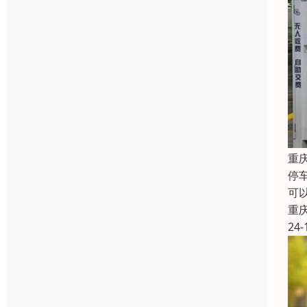
重
停
可
重
24-