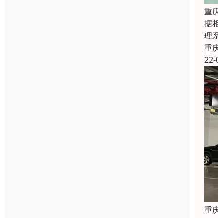
重
据
理
重
22-
重