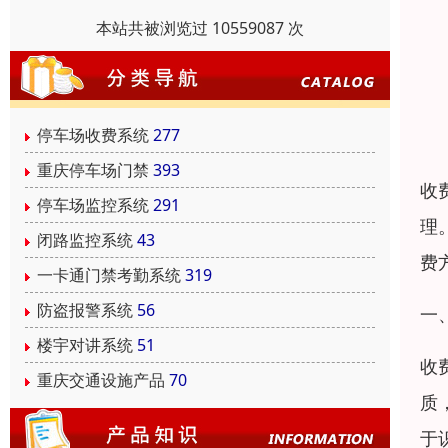
本站共被浏览过 10559087 次
停车场收费系统
277
重庆停车场门禁
393
收
停车场监控系统
291
理
闭路监控系统
43
费
一卡通门禁考勤系统
319
防盗报警系统
56
一
楼宇对讲系统
51
收
重庆交通设施产品
70
质
于