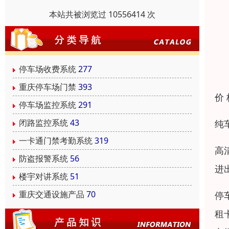
本站共被浏览过 10556414 次
停车场收费系统
277
重庆停车场门禁
393
价
停车场监控系统
291
闭路监控系统
43
纯
一卡通门禁考勤系统
319
高
防盗报警系统
56
进
楼宇对讲系统
51
重庆交通设施产品
70
停
租