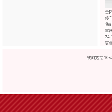
贵
停
我
重
24-
更
被浏览过 10