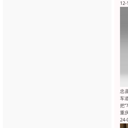
12-
忠
车
把
重
24-