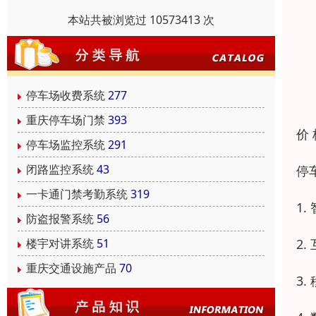
本站共被浏览过 10573413 次
停车场收费系统
277
重庆停车场门禁
393
价
停车场监控系统
291
闭路监控系统
43
停
一卡通门禁考勤系统
319
1
防盗报警系统
56
2
楼宇对讲系统
51
重庆交通设施产品
70
3