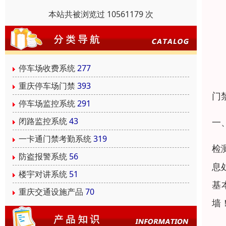
本站共被浏览过 10561179 次
停车场收费系统
277
重庆停车场门禁
393
门
停车场监控系统
291
闭路监控系统
43
一
一卡通门禁考勤系统
319
检
防盗报警系统
56
息
楼宇对讲系统
51
基
重庆交通设施产品
70
墙