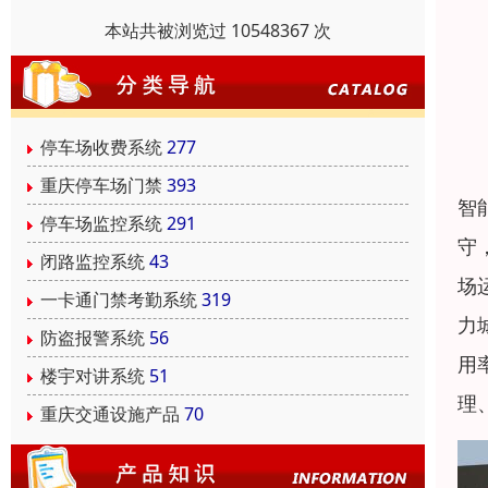
本站共被浏览过 10548367 次
停车场收费系统
277
重庆停车场门禁
393
智
停车场监控系统
291
守
闭路监控系统
43
场
一卡通门禁考勤系统
319
力
防盗报警系统
56
用
楼宇对讲系统
51
理
重庆交通设施产品
70